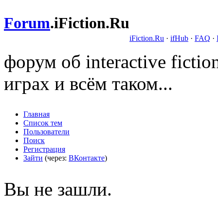
Forum
.
iFiction.Ru
iFiction.Ru
·
ifHub
·
FAQ
·
форум об interactive fict
играх и всём таком...
Главная
Список тем
Пользователи
Поиск
Регистрация
Зайти
(через:
ВКонтакте
)
Вы не зашли.