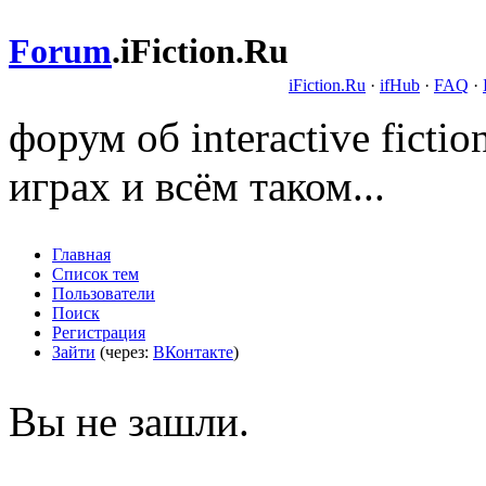
Forum
.
iFiction.Ru
iFiction.Ru
·
ifHub
·
FAQ
·
форум об interactive fict
играх и всём таком...
Главная
Список тем
Пользователи
Поиск
Регистрация
Зайти
(через:
ВКонтакте
)
Вы не зашли.