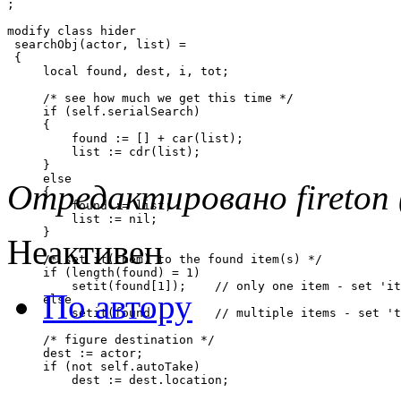
; 

modify class hider

 searchObj(actor, list) =

 {

     local found, dest, i, tot;

     /* see how much we get this time */

     if (self.serialSearch)

     {

         found := [] + car(list);

         list := cdr(list);

     }

     else

Отредактировано fireton 
     {

         found := list;

         list := nil;

     }

Неактивен
     /* set it(them) to the found item(s) */

     if (length(found) = 1)

         setit(found[1]);    // only one item - set 'it
По автору
     else

         setit(found);       // multiple items - set 't
     /* figure destination */

     dest := actor;

     if (not self.autoTake)

         dest := dest.location;
