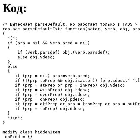
Код:
/* Вытесняет parseDefault, но работает только в TADS >=
replace parseDefaultExt: function(actor, verb, obj, prp
{

  "(";

  if (prp = nil && verb.pred = nil)

  {

      if (verb.parsdef) obj.(verb.parsdef);

      else obj.vdesc;

  }

  else

  {

     if (prp = nil) prp:=verb.pred; 

     if (!(prp=toPrep && obj.isactor)) {prp.sdesc;" ";}
     if (prp = atPrep or prp = inPrep) obj.vdesc;

     if (prp = withPrep) obj.rdesc;

     if (prp = overPrep) obj.tdesc;

     if (prp = onPrep) obj.pdesc;

     if (prp = offPrep or prp = fromPrep or prp = outPr
     if (prp = toPrep) obj.ddesc;

  }

  ")\n";

}

modify class hiddenItem 

 onFind = {}
