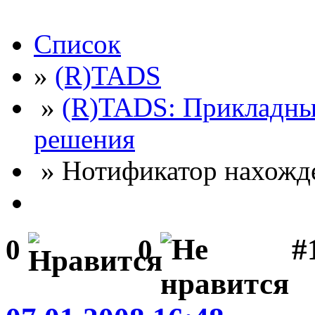
Список
»
(R)TADS
»
(R)TADS: Прикладны
решения
» Нотификатор нахожд
#
0
0