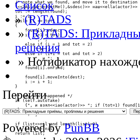
Список
     /* note what we found, and move it to destination 
     "<<ZAG(parserGetMe(),&sdesc)>> наш<<ella(actor)>> 
     tot := length(found);

»
(R)TADS
     i := 1;

     while (i <= tot)

     {

»
(R)TADS: Прикладны
         found[i].vdesc;

         if (i+1 < tot)

             ", ";

решения
         else if (i = 1 and tot = 2)

             " и ";

         else if (i+1 = tot and tot > 2)

» Нотификатор нахожд
             ", и ";

         found[i].onFind;

         found[i].moveInto(dest);

         i := i + 1;

     }

Перейти
     /* say what happened */

     if (self.autoTake)

         {", и взял<<iao(actor)>> "; if (tot=1) found[1
     else

         "! ";

Powered by
PunBB
     if (list<>nil and length(list)=0)

         list := nil;

     return list;

 }
