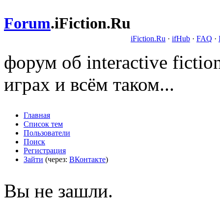
Forum
.
iFiction.Ru
iFiction.Ru
·
ifHub
·
FAQ
·
форум об interactive fict
играх и всём таком...
Главная
Список тем
Пользователи
Поиск
Регистрация
Зайти
(через:
ВКонтакте
)
Вы не зашли.