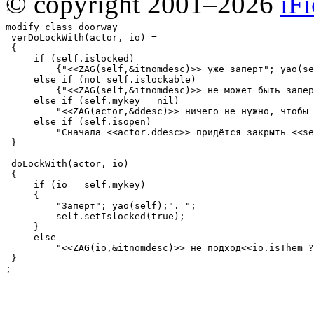
© copyright 2001–2026
iF
;

modify class doorway

 verDoLockWith(actor, io) =

 {

     if (self.islocked)

         {"<<ZAG(self,&itnomdesc)>> уже заперт"; yao(se
     else if (not self.islockable)

         {"<<ZAG(self,&itnomdesc)>> не может быть запер
     else if (self.mykey = nil)

         "<<ZAG(actor,&ddesc)>> ничего не нужно, чтобы 
     else if (self.isopen)

         "Сначала <<actor.ddesc>> придётся закрыть <<se
 }

 doLockWith(actor, io) =

 {

     if (io = self.mykey)

     {

         "Заперт"; yao(self);". ";

         self.setIslocked(true);

     }

     else

         "<<ZAG(io,&itnomdesc)>> не подход<<io.isThem ?
 }

;