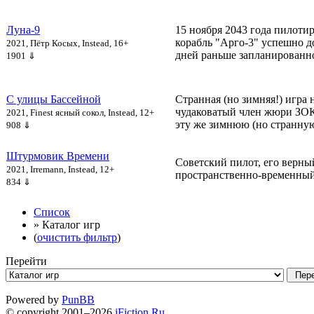
Луна-9
15 ноября 2043 года пилот
корабль "Арго-3" успешно д
2021, Пётр Косых, Instead, 16+
дней раньше запланированно
1901 ⇓
С улицы Бассейной
Странная (но зимняя!) игра 
чудаковатый член жюри ЗОК
2021, Finest ясный сокол, Instead, 12+
эту же зимнюю (но странную
908 ⇓
Штурмовик Времени
Советский пилот, его верны
2021, Irremann, Instead, 12+
пространственно-временный
834 ⇓
Список
» Каталог игр
(
очистить фильтр
)
Перейти
Powered by
PunBB
© copyright 2001–2026
iFiction.Ru