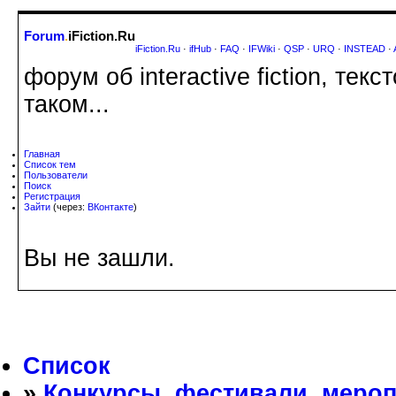
Forum
.
iFiction.Ru
iFiction.Ru
·
ifHub
·
FAQ
·
IFWiki
·
QSP
·
URQ
·
INSTEAD
·
форум об interactive fiction, те
таком...
Главная
Список тем
Пользователи
Поиск
Регистрация
Зайти
(через:
ВКонтакте
)
Вы не зашли.
Список
»
Конкурсы, фестивали, меро