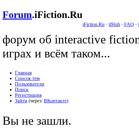
Forum
.
iFiction.Ru
iFiction.Ru
·
ifHub
·
FAQ
·
форум об interactive fict
играх и всём таком...
Главная
Список тем
Пользователи
Поиск
Регистрация
Зайти
(через:
ВКонтакте
)
Вы не зашли.