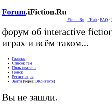
Forum
.
iFiction.Ru
iFiction.Ru
·
ifHub
·
FAQ
·
форум об interactive fict
играх и всём таком...
Главная
Список тем
Пользователи
Поиск
Регистрация
Зайти
(через:
ВКонтакте
)
Вы не зашли.