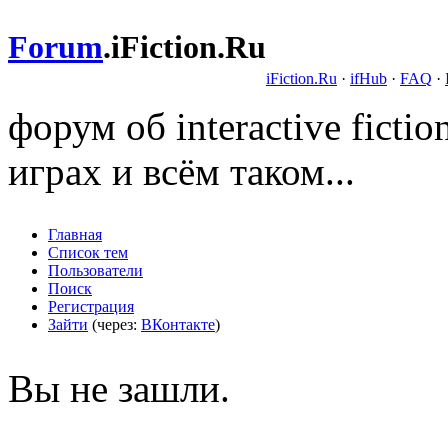
Forum
.
iFiction.Ru
iFiction.Ru
·
ifHub
·
FAQ
·
форум об interactive fict
играх и всём таком...
Главная
Список тем
Пользователи
Поиск
Регистрация
Зайти
(через:
ВКонтакте
)
Вы не зашли.