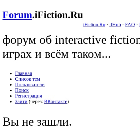
Forum
.
iFiction.Ru
iFiction.Ru
·
ifHub
·
FAQ
·
форум об interactive fict
играх и всём таком...
Главная
Список тем
Пользователи
Поиск
Регистрация
Зайти
(через:
ВКонтакте
)
Вы не зашли.