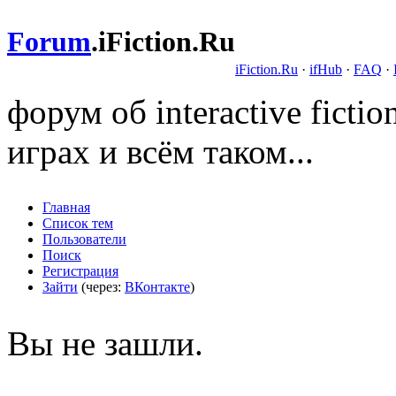
Forum
.
iFiction.Ru
iFiction.Ru
·
ifHub
·
FAQ
·
форум об interactive fict
играх и всём таком...
Главная
Список тем
Пользователи
Поиск
Регистрация
Зайти
(через:
ВКонтакте
)
Вы не зашли.