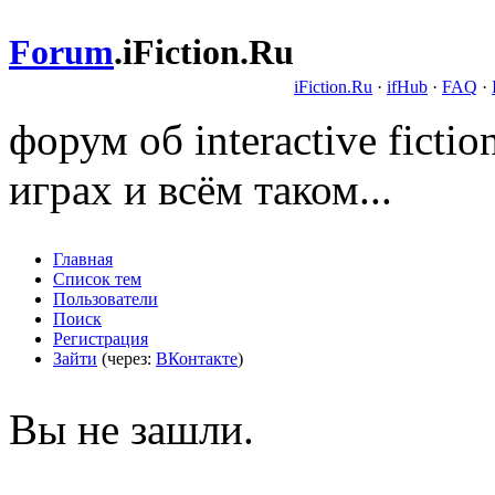
Forum
.
iFiction.Ru
iFiction.Ru
·
ifHub
·
FAQ
·
форум об interactive fict
играх и всём таком...
Главная
Список тем
Пользователи
Поиск
Регистрация
Зайти
(через:
ВКонтакте
)
Вы не зашли.