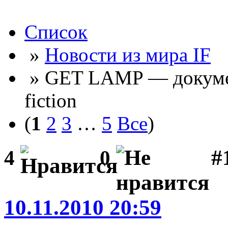
Список
»
Новости из мира IF
» GET LAMP — докумен
fiction
(
1
2
3
…
5
Все
)
#
4
0
10.11.2010 20:59