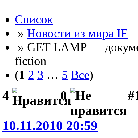
Список
»
Новости из мира IF
» GET LAMP — докумен
fiction
(
1
2
3
…
5
Все
)
#
4
0
10.11.2010 20:59