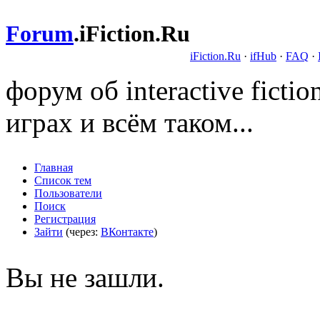
Forum
.
iFiction.Ru
iFiction.Ru
·
ifHub
·
FAQ
·
форум об interactive fict
играх и всём таком...
Главная
Список тем
Пользователи
Поиск
Регистрация
Зайти
(через:
ВКонтакте
)
Вы не зашли.