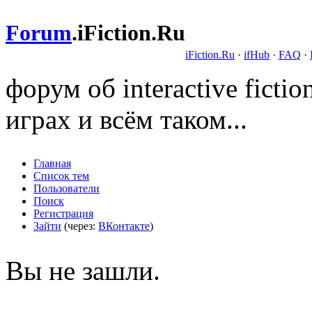
Forum
.
iFiction.Ru
iFiction.Ru
·
ifHub
·
FAQ
·
форум об interactive fict
играх и всём таком...
Главная
Список тем
Пользователи
Поиск
Регистрация
Зайти
(через:
ВКонтакте
)
Вы не зашли.