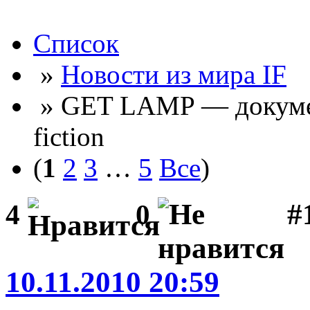
Список
»
Новости из мира IF
» GET LAMP — докумен
fiction
(
1
2
3
…
5
Все
)
#
4
0
10.11.2010 20:59