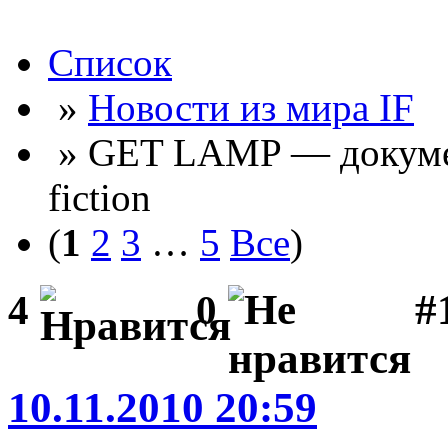
Список
»
Новости из мира IF
» GET LAMP — докумен
fiction
(
1
2
3
…
5
Все
)
#
4
0
10.11.2010 20:59