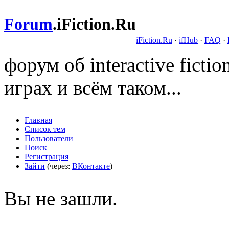
Forum
.
iFiction.Ru
iFiction.Ru
·
ifHub
·
FAQ
·
форум об interactive fict
играх и всём таком...
Главная
Список тем
Пользователи
Поиск
Регистрация
Зайти
(через:
ВКонтакте
)
Вы не зашли.