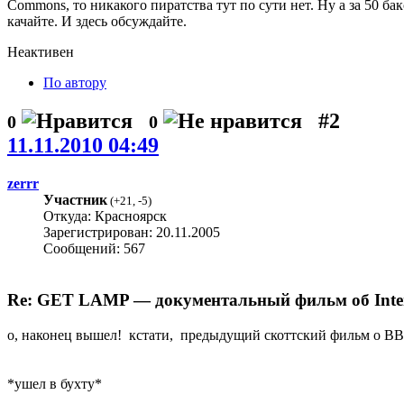
Commons, то никакого пиратства тут по сути нет. Ну а за 50 ба
качайте. И здесь обсуждайте.
Неактивен
По автору
#2
0
0
11.11.2010 04:49
zerrr
Участник
(
+21
,
-5
)
Откуда: Красноярск
Зарегистрирован: 20.11.2005
Сообщений: 567
Re: GET LAMP — документальный фильм об Interac
о, наконец вышел! кстати, предыдущий скоттский фильм о BB
*ушел в бухту*