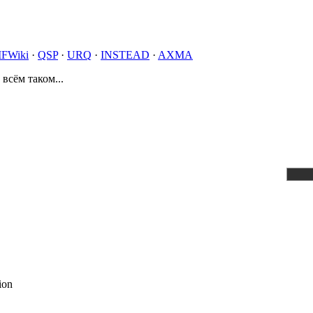
IFWiki
·
QSP
·
URQ
·
INSTEAD
·
AXMA
 всём таком...
ion