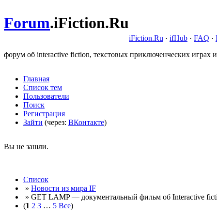
Forum
.
iFiction.Ru
iFiction.Ru
·
ifHub
·
FAQ
·
форум об interactive fiction, текстовых приключенческих играх и
Главная
Список тем
Пользователи
Поиск
Регистрация
Зайти
(через:
ВКонтакте
)
Вы не зашли.
Список
»
Новости из мира IF
» GET LAMP — документальный фильм об Interactive fict
(
1
2
3
…
5
Все
)