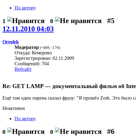
По автору
#5
1
0
12.11.2010 04:03
Oreolek
Модератор
(
+469
,
-176
)
Откуда: Кемерово
Зарегистрирован: 02.11.2009
Сообщений: 704
Вебсайт
Re: GET LAMP — документальный фильм об Interac
Ещё там один парень сказал фразу: "Я прошёл Zork. Это было
Неактивен
По автору
#6
0
0