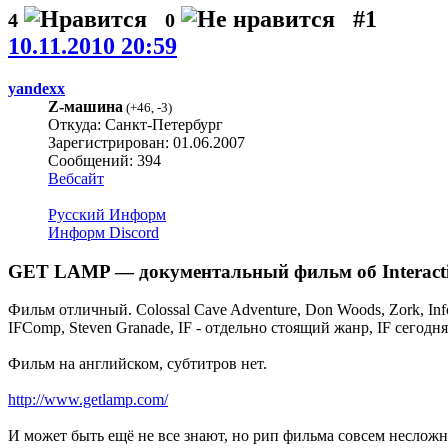
#1
4
0
10.11.2010 20:59
yandexx
Z-машина
(
+46
,
-3
)
Откуда: Санкт-Петербург
Зарегистрирован: 01.06.2007
Сообщений: 394
Вебсайт
Русский Информ
Информ Discord
GET LAMP — документальный фильм об Interactiv
Фильм отличный. Colossal Cave Adventure, Don Woods, Zork, I
IFComp, Steven Granade, IF - отдельно стоящий жанр, IF сегод
Фильм на английском, субтитров нет.
http://www.getlamp.com/
И может быть ещё не все знают, но рип фильма совсем несложно