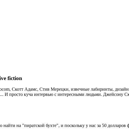
e fiction
nfocom, Скотт Адамс, Стив Мерецки, извечные лабиринты, дизайн
ня... И просто куча интервью с интересными людьми. Джейсону Ск
 найти на "пиратской бухте", и поскольку у нас за 50 долларов ф