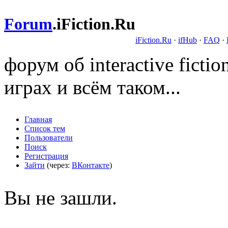
Forum
.
iFiction.Ru
iFiction.Ru
·
ifHub
·
FAQ
·
форум об interactive fict
играх и всём таком...
Главная
Список тем
Пользователи
Поиск
Регистрация
Зайти
(через:
ВКонтакте
)
Вы не зашли.