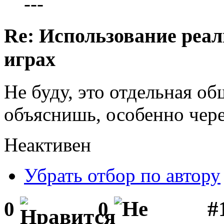
---
Re: Использование реал
играх
Не буду, это отдельная об
объяснишь, особенно чер
Неактивен
Убрать отбор по автору
#1
0
0