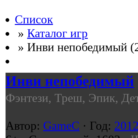
Список
»
Каталог игр
» Инви непобедимый (
Инви непобедимый
Фэнтези, Треш, Эпик, Де
Автор:
GameC
· Год:
201