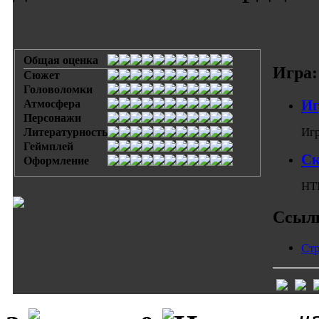
Общая оценка
Игра:
Сюжет
Головоломки
Иг
Атмосфера
Персонажи
Игр
Литературность
Геймплей
Ск
Оформление
HTM
Ссыл
Стр