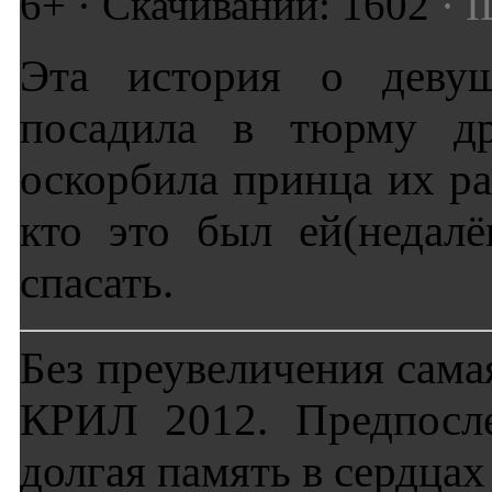
6+ · Скачиваний: 1602
· I
Эта история о деву
посадила в тюрму др
оскорбила принца их ра
кто это был ей(недал
спасать.
Без преувеличения сама
КРИЛ 2012. Предпосле
долгая память в сердцах