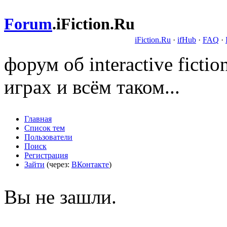
Forum
.
iFiction.Ru
iFiction.Ru
·
ifHub
·
FAQ
·
форум об interactive fict
играх и всём таком...
Главная
Список тем
Пользователи
Поиск
Регистрация
Зайти
(через:
ВКонтакте
)
Вы не зашли.