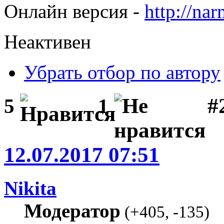
Онлайн версия -
http://na
Неактивен
Убрать отбор по автору
#
5
1
12.07.2017 07:51
Nikita
Модератор
(
+405
,
-135
)