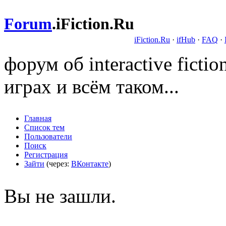
Forum
.
iFiction.Ru
iFiction.Ru
·
ifHub
·
FAQ
·
форум об interactive fict
играх и всём таком...
Главная
Список тем
Пользователи
Поиск
Регистрация
Зайти
(через:
ВКонтакте
)
Вы не зашли.