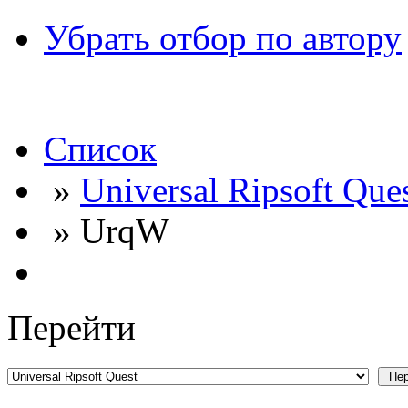
Убрать отбор по автору
Список
»
Universal Ripsoft Que
» UrqW
Перейти