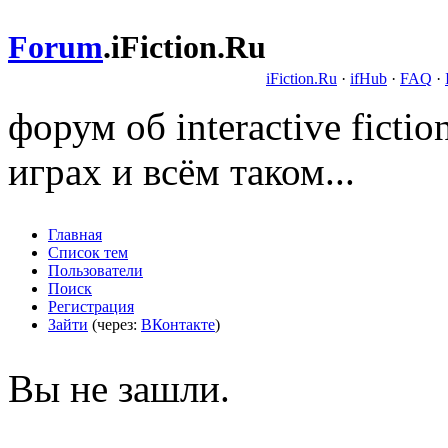
Forum
.
iFiction.Ru
iFiction.Ru
·
ifHub
·
FAQ
·
форум об interactive fict
играх и всём таком...
Главная
Список тем
Пользователи
Поиск
Регистрация
Зайти
(через:
ВКонтакте
)
Вы не зашли.