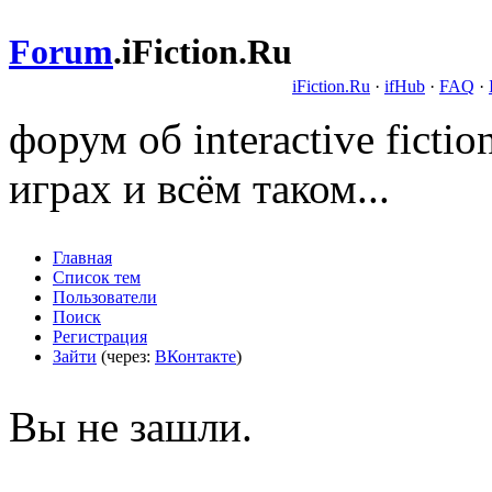
Forum
.
iFiction.Ru
iFiction.Ru
·
ifHub
·
FAQ
·
форум об interactive fict
играх и всём таком...
Главная
Список тем
Пользователи
Поиск
Регистрация
Зайти
(через:
ВКонтакте
)
Вы не зашли.