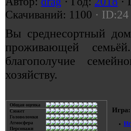
Автор:
drag
· Год:
2018
· 
Скачиваний: 1100
· ID:24
Вы среднесортный дом
проживающей семьёй
благополучие семейн
хозяйству.
Общая оценка
Игра:
Сюжет
Головоломки
Иг
Атмосфера
Персонажи