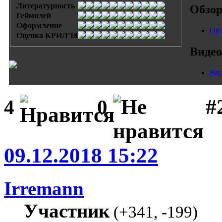
Литературность
Обзо
Геймплей
Оформление
Обз
Оценка КРИЛ'18
Видео
Вид
#
4
0
09.12.2018 15:22
Irremann
Участник
(
+341
,
-199
)