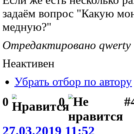
задаём вопрос "Какую мон
медную?"
Отредактировано qwerty (
Неактивен
Убрать отбор по автору
#
0
0
27.03.2019 11:52