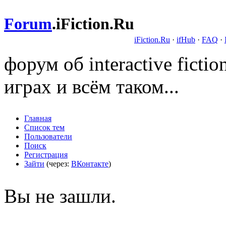
Forum
.
iFiction.Ru
iFiction.Ru
·
ifHub
·
FAQ
·
форум об interactive fict
играх и всём таком...
Главная
Список тем
Пользователи
Поиск
Регистрация
Зайти
(через:
ВКонтакте
)
Вы не зашли.