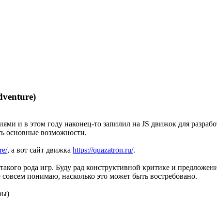
venture)
и и в этом году наконец-то запилил на JS движок для разработк
ть основные возможности.
re/
, а вот сайт движка
https://quazatron.ru/
.
 такого рода игр. Буду рад конструктивной критике и предложен
е совсем понимаю, насколько это может быть востребовано.
ры)