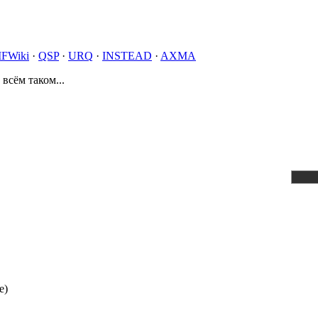
IFWiki
·
QSP
·
URQ
·
INSTEAD
·
AXMA
 всём таком...
e)