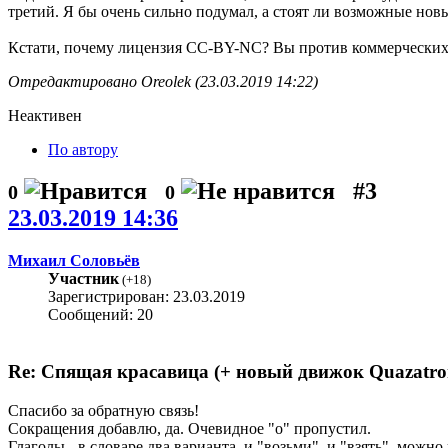
третий. Я бы очень сильно подумал, а стоят ли возможные нов
Кстати, почему лицензия CC-BY-NC? Вы против коммерческих
Отредактировано Oreolek (23.03.2019 14:22)
Неактивен
По автору
#3
0
0
23.03.2019 14:36
Михаил Соловьёв
Участник
(
+18
)
Зарегистрирован: 23.03.2019
Сообщений: 20
Re: Спящая красавица (+ новый движок Quazatro
Спасибо за обратную связь!
Сокращения добавлю, да. Очевидное "о" пропустил.
Глаголы - в словаре два варианта, и "возьми", и "взять", можно