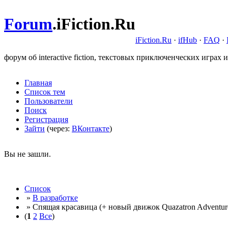
Forum
.
iFiction.Ru
iFiction.Ru
·
ifHub
·
FAQ
·
форум об interactive fiction, текстовых приключенческих играх и
Главная
Список тем
Пользователи
Поиск
Регистрация
Зайти
(через:
ВКонтакте
)
Вы не зашли.
Список
»
В разработке
» Спящая красавица (+ новый движок Quazatron Adventur
(
1
2
Все
)