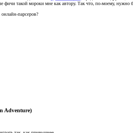
ые фичи такой мороки мне как автору. Так что, по-моему, нужн
 онлайн-парсеров?
n Adventure)
 играть так, как привычнее.