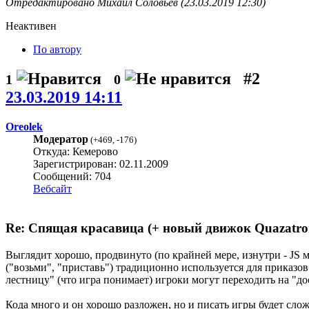
Отредактировано Михаил Соловьёв (23.03.2019 12:30)
Неактивен
По автору
#2
1
0
23.03.2019 14:11
Oreolek
Модератор
(
+469
,
-176
)
Откуда: Кемерово
Зарегистрирован: 02.11.2009
Сообщений: 704
Вебсайт
Re: Спящая красавица (+ новый движок Quazatro
Выглядит хорошо, продвинуто (по крайней мере, изнутри - JS м
("возьми", "приставь") традиционно используется для приказо
лестницу" (что игра понимает) игроки могут переходить на "до
Кода много и он хорошо разложен, но и писать игры будет сло