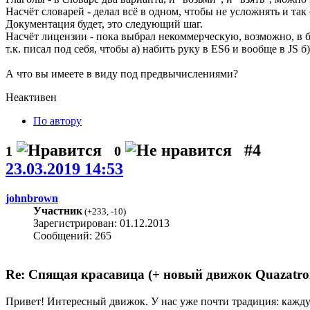
Насчёт словарей - делал всё в одном, чтобы не усложнять и та
Документация будет, это следующий шаг.
Насчёт лицензии - пока выбрал некоммерческую, возможно, в б
т.к. писал под себя, чтобы а) набить руку в ES6 и вообще в JS б
А что вы имеете в виду под предвычислениями?
Неактивен
По автору
#4
1
0
23.03.2019 14:53
johnbrown
Участник
(
+233
,
-10
)
Зарегистрирован: 01.12.2013
Сообщений: 265
Re: Спящая красавица (+ новый движок Quazatro
Привет! Интересный движок. У нас уже почти традиция: каж