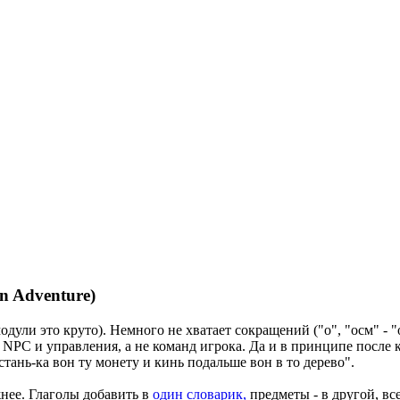
n Adventure)
одули это круто). Немного не хватает сокращений ("о", "осм" - 
в NPC и управления, а не команд игрока. Да и в принципе после
стань-ка вон ту монету и кинь подальше вон в то дерево".
жнее. Глаголы добавить в
один словарик,
предметы - в другой, вс