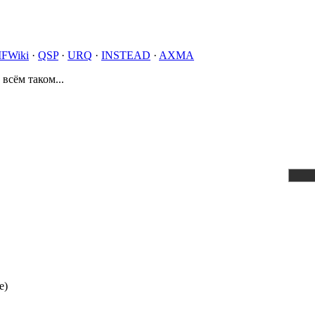
IFWiki
·
QSP
·
URQ
·
INSTEAD
·
AXMA
 всём таком...
e)