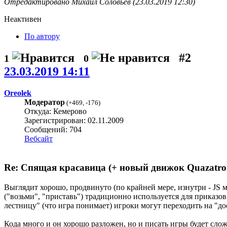
Отредактировано Михаил Соловьёв (23.03.2019 12:30)
Неактивен
По автору
#2
1
0
23.03.2019 14:11
Oreolek
Модератор
(
+469
,
-176
)
Откуда: Кемерово
Зарегистрирован: 02.11.2009
Сообщений: 704
Вебсайт
Re: Спящая красавица (+ новый движок Quazatro
Выглядит хорошо, продвинуто (по крайней мере, изнутри - JS м
("возьми", "приставь") традиционно используется для приказо
лестницу" (что игра понимает) игроки могут переходить на "до
Кода много и он хорошо разложен, но и писать игры будет сло