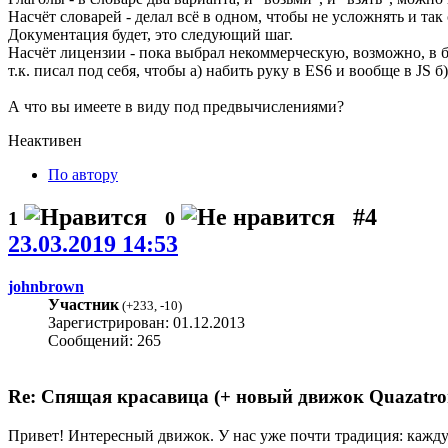
Насчёт словарей - делал всё в одном, чтобы не усложнять и та
Документация будет, это следующий шаг.
Насчёт лицензии - пока выбрал некоммерческую, возможно, в б
т.к. писал под себя, чтобы а) набить руку в ES6 и вообще в JS б
А что вы имеете в виду под предвычислениями?
Неактивен
По автору
#4
1
0
23.03.2019 14:53
johnbrown
Участник
(
+233
,
-10
)
Зарегистрирован: 01.12.2013
Сообщений: 265
Re: Спящая красавица (+ новый движок Quazatro
Привет! Интересный движок. У нас уже почти традиция: каж