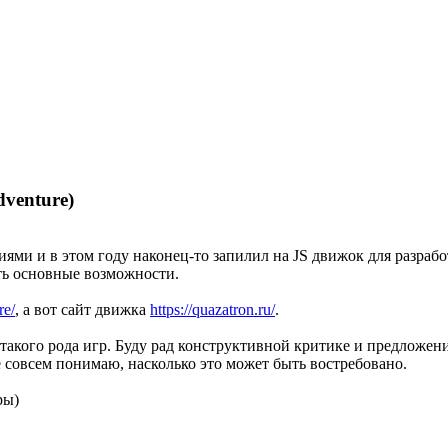
venture)
и и в этом году наконец-то запилил на JS движок для разработк
ть основные возможности.
re/
, а вот сайт движка
https://quazatron.ru/
.
 такого рода игр. Буду рад конструктивной критике и предложен
е совсем понимаю, насколько это может быть востребовано.
ры)