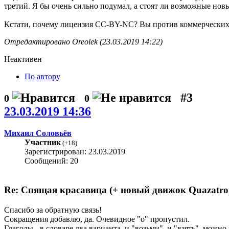
третий. Я бы очень сильно подумал, а стоят ли возможные нов
Кстати, почему лицензия CC-BY-NC? Вы против коммерческих
Отредактировано Oreolek (23.03.2019 14:22)
Неактивен
По автору
#3
0
0
23.03.2019 14:36
Михаил Соловьёв
Участник
(
+18
)
Зарегистрирован: 23.03.2019
Сообщений: 20
Re: Спящая красавица (+ новый движок Quazatro
Спасибо за обратную связь!
Сокращения добавлю, да. Очевидное "о" пропустил.
Глаголы - в словаре два варианта, и "возьми", и "взять", можно