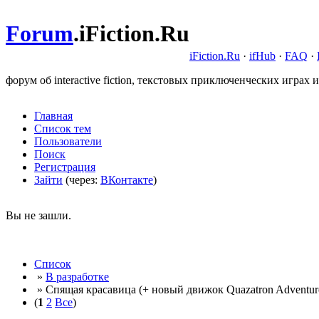
Forum
.
iFiction.Ru
iFiction.Ru
·
ifHub
·
FAQ
·
форум об interactive fiction, текстовых приключенческих играх и
Главная
Список тем
Пользователи
Поиск
Регистрация
Зайти
(через:
ВКонтакте
)
Вы не зашли.
Список
»
В разработке
» Спящая красавица (+ новый движок Quazatron Adventur
(
1
2
Все
)