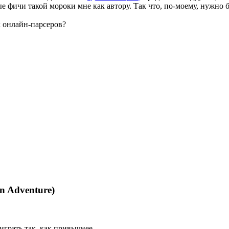
ые фичи такой мороки мне как автору. Так что, по-моему, нужн
 онлайн-парсеров?
n Adventure)
 играть так, как привычнее.