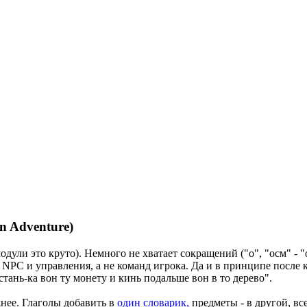
n Adventure)
одули это круто). Немного не хватает сокращений ("о", "осм" - 
в NPC и управления, а не команд игрока. Да и в принципе после
стань-ка вон ту монету и кинь подальше вон в то дерево".
жнее. Глаголы добавить в
один словарик,
предметы - в другой, вс