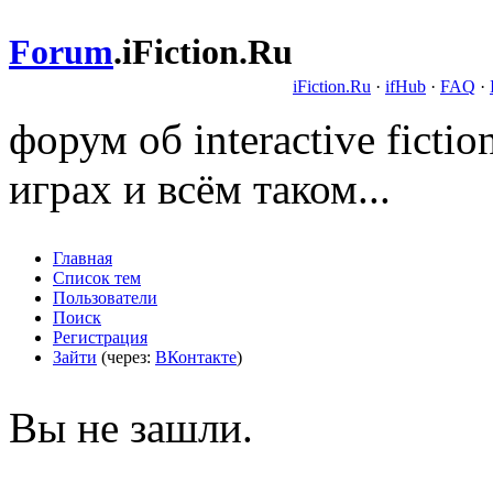
Forum
.
iFiction.Ru
iFiction.Ru
·
ifHub
·
FAQ
·
форум об interactive fict
играх и всём таком...
Главная
Список тем
Пользователи
Поиск
Регистрация
Зайти
(через:
ВКонтакте
)
Вы не зашли.