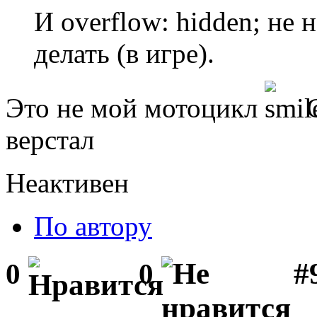
И overflow: hidden; не 
делать (в игре).
Это не мой мотоцикл
С
верстал
Неактивен
По автору
#
0
0