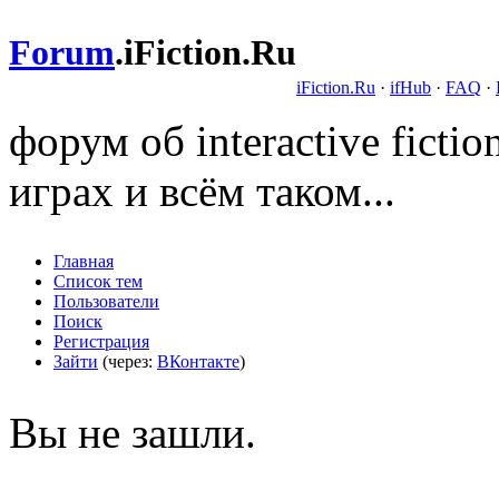
Forum
.
iFiction.Ru
iFiction.Ru
·
ifHub
·
FAQ
·
форум об interactive fict
играх и всём таком...
Главная
Список тем
Пользователи
Поиск
Регистрация
Зайти
(через:
ВКонтакте
)
Вы не зашли.