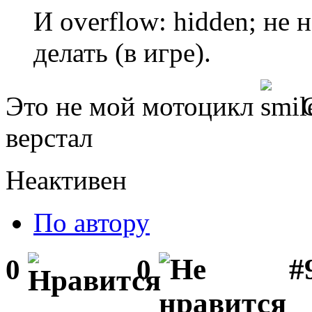
И overflow: hidden; не 
делать (в игре).
Это не мой мотоцикл
С
верстал
Неактивен
По автору
#
0
0