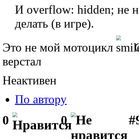
И overflow: hidden; не 
делать (в игре).
Это не мой мотоцикл
С
верстал
Неактивен
По автору
#
0
0