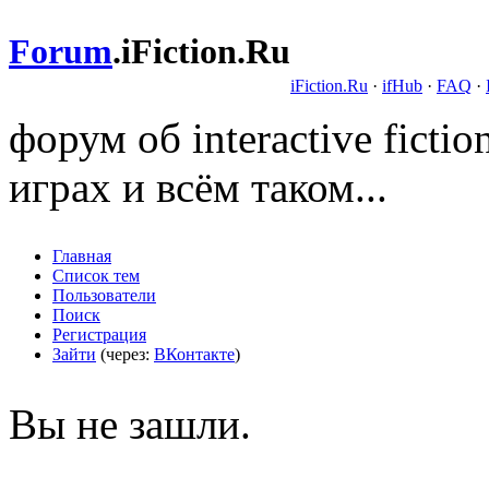
Forum
.
iFiction.Ru
iFiction.Ru
·
ifHub
·
FAQ
·
форум об interactive fict
играх и всём таком...
Главная
Список тем
Пользователи
Поиск
Регистрация
Зайти
(через:
ВКонтакте
)
Вы не зашли.