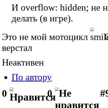
И overflow: hidden; не 
делать (в игре).
Это не мой мотоцикл
С
верстал
Неактивен
По автору
#
0
0