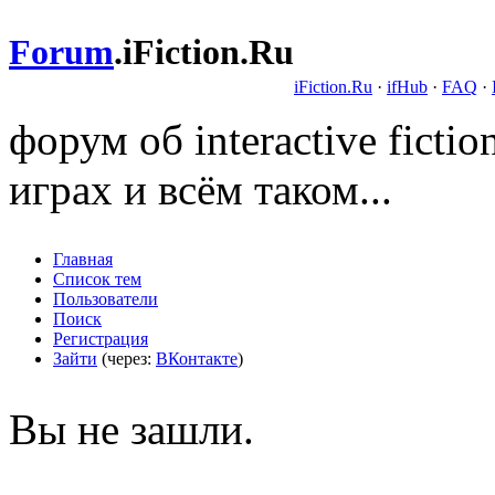
Forum
.
iFiction.Ru
iFiction.Ru
·
ifHub
·
FAQ
·
форум об interactive fict
играх и всём таком...
Главная
Список тем
Пользователи
Поиск
Регистрация
Зайти
(через:
ВКонтакте
)
Вы не зашли.