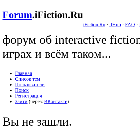
Forum
.
iFiction.Ru
iFiction.Ru
·
ifHub
·
FAQ
·
форум об interactive fict
играх и всём таком...
Главная
Список тем
Пользователи
Поиск
Регистрация
Зайти
(через:
ВКонтакте
)
Вы не зашли.