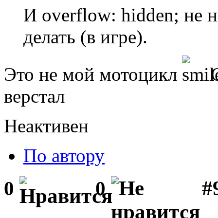
И overflow: hidden; не 
делать (в игре).
Это не мой мотоцикл
С
верстал
Неактивен
По автору
#
0
0