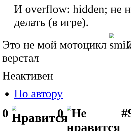
И overflow: hidden; не 
делать (в игре).
Это не мой мотоцикл
С
верстал
Неактивен
По автору
#
0
0