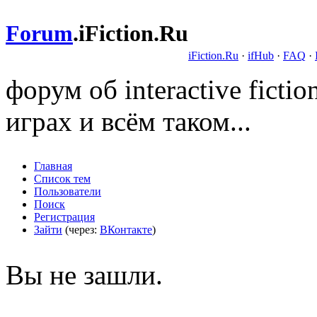
Forum
.
iFiction.Ru
iFiction.Ru
·
ifHub
·
FAQ
·
форум об interactive fict
играх и всём таком...
Главная
Список тем
Пользователи
Поиск
Регистрация
Зайти
(через:
ВКонтакте
)
Вы не зашли.