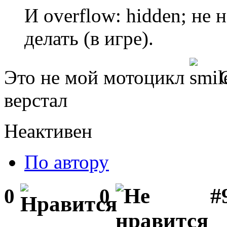
И overflow: hidden; не 
делать (в игре).
Это не мой мотоцикл
С
верстал
Неактивен
По автору
#
0
0