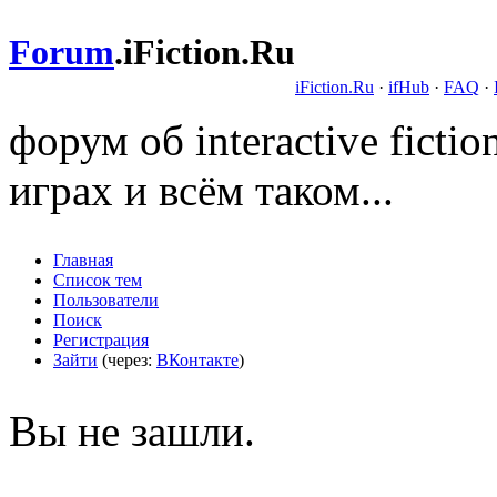
Forum
.
iFiction.Ru
iFiction.Ru
·
ifHub
·
FAQ
·
форум об interactive fict
играх и всём таком...
Главная
Список тем
Пользователи
Поиск
Регистрация
Зайти
(через:
ВКонтакте
)
Вы не зашли.