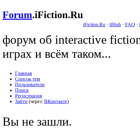
Forum
.
iFiction.Ru
iFiction.Ru
·
ifHub
·
FAQ
·
форум об interactive fict
играх и всём таком...
Главная
Список тем
Пользователи
Поиск
Регистрация
Зайти
(через:
ВКонтакте
)
Вы не зашли.