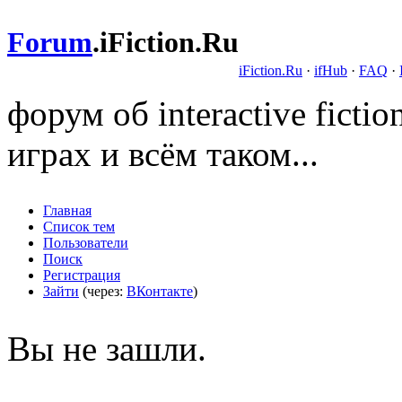
Forum
.
iFiction.Ru
iFiction.Ru
·
ifHub
·
FAQ
·
форум об interactive fict
играх и всём таком...
Главная
Список тем
Пользователи
Поиск
Регистрация
Зайти
(через:
ВКонтакте
)
Вы не зашли.