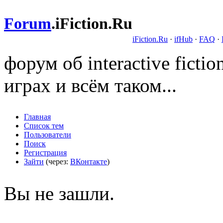
Forum
.
iFiction.Ru
iFiction.Ru
·
ifHub
·
FAQ
·
форум об interactive fict
играх и всём таком...
Главная
Список тем
Пользователи
Поиск
Регистрация
Зайти
(через:
ВКонтакте
)
Вы не зашли.