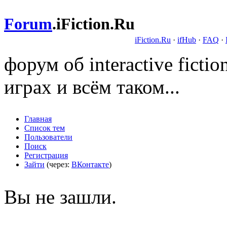
Forum
.
iFiction.Ru
iFiction.Ru
·
ifHub
·
FAQ
·
форум об interactive fict
играх и всём таком...
Главная
Список тем
Пользователи
Поиск
Регистрация
Зайти
(через:
ВКонтакте
)
Вы не зашли.