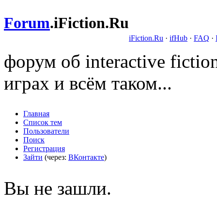
Forum
.
iFiction.Ru
iFiction.Ru
·
ifHub
·
FAQ
·
форум об interactive fict
играх и всём таком...
Главная
Список тем
Пользователи
Поиск
Регистрация
Зайти
(через:
ВКонтакте
)
Вы не зашли.