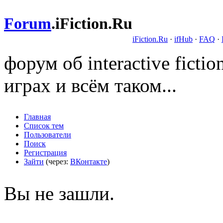
Forum
.
iFiction.Ru
iFiction.Ru
·
ifHub
·
FAQ
·
форум об interactive fict
играх и всём таком...
Главная
Список тем
Пользователи
Поиск
Регистрация
Зайти
(через:
ВКонтакте
)
Вы не зашли.