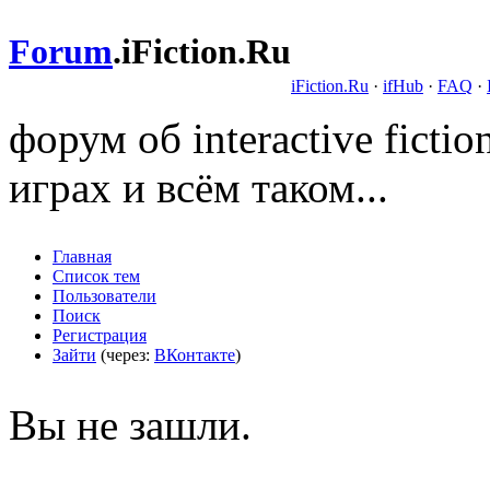
Forum
.
iFiction.Ru
iFiction.Ru
·
ifHub
·
FAQ
·
форум об interactive fict
играх и всём таком...
Главная
Список тем
Пользователи
Поиск
Регистрация
Зайти
(через:
ВКонтакте
)
Вы не зашли.