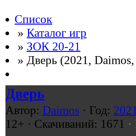
Список
»
Каталог игр
»
ЗОК 20-21
» Дверь (2021, Daimos,
Дверь
Автор:
Daimos
· Год:
202
12+ · Скачиваний: 1671
· 