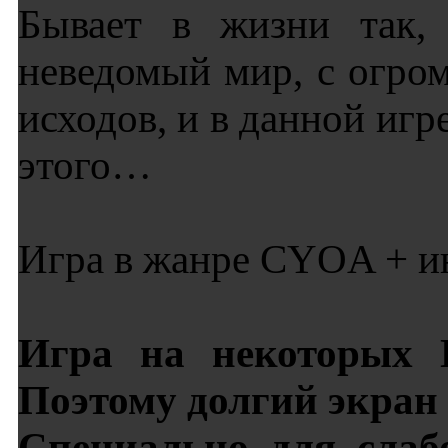
Бывает в жизни так, 
неведомый мир, с огро
исходов, и в данной иг
этого…
Игра в жанре CYOA + и
Игра на некоторых П
Поэтому долгий экран 
Специально для слаб