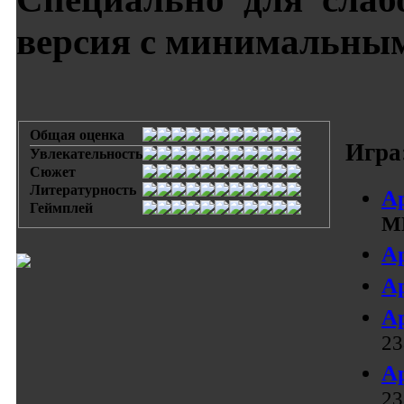
версия с минимальны
Общая оценка
Игра
Увлекательность
Сюжет
Литературность
А
Геймплей
М
Ар
Ар
Ар
23
Ар
23