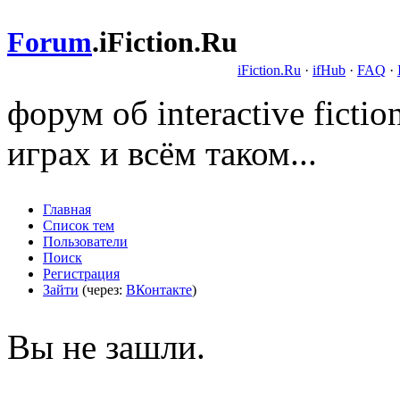
Forum
.
iFiction.Ru
iFiction.Ru
·
ifHub
·
FAQ
·
форум об interactive fict
играх и всём таком...
Главная
Список тем
Пользователи
Поиск
Регистрация
Зайти
(через:
ВКонтакте
)
Вы не зашли.