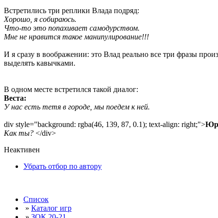
Встретились три реплики Влада подряд:
Хорошо, я собираюсь.
Что-то это попахивает самодурством.
Мне не нравится такое манипулирование!!!
И я сразу в воображении: это Влад реально все три фразы про
выделять кавычками.
В одном месте встретился такой диалог:
Веста:
У нас есть тетя в городе, мы поедем к ней.
div style="background: rgba(46, 139, 87, 0.1); text-align: right;">
Юр
Как ты?
</div>
Неактивен
Убрать отбор по автору
Список
»
Каталог игр
»
ЗОК 20-21