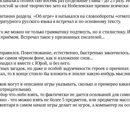
сывалась полностью восемь раз (отдельные главы - до 25 раз). 
олстой за своё творчество зато на Нобелевские премии всяческ
ри читании раздела «Об игре» я натыкался на словообороты «отмо
турного русского языка я встречал и по основному тексту.
го же можно не только грамматику подтянуть, но и стилистику. И 
 приёмом. Встречал такое у признанных писателей...
правился. Повествование, естественно, быстренько закончилось.
 самом чёрном фоне, как и изложение снов...
ходил и вместе с Юрой, и без него.
етных загадок, но даже и особой задумчивости героев о причина
ал, то в конце стоило бы вложить в эпилог какую-нибудь мыслишк
ов могут в описании игры указывать, сколько и примерно каких
отрицательная).
бор что-либо взять, то фактически не дается оснований для сом
но - что можно взять не более 5 предметов, или предметов масс
нвентаря в самом начале игры делает не игрок, а компьютер на 