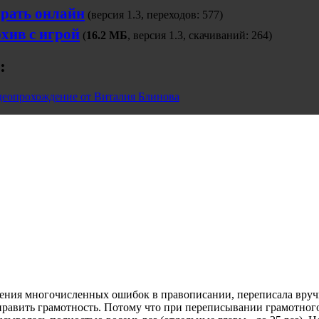
рать онлайн
(версия 1.3, переходов: 577)
хив с игрой
(
16.2 МБ
, версия 1.3, скачиваний: 264)
:
еопрохождение от Виталия Блинова
ршения многочисленных ошибок в правописании, переписала вруч
дправить грамотность. Потому что при переписывании грамотного