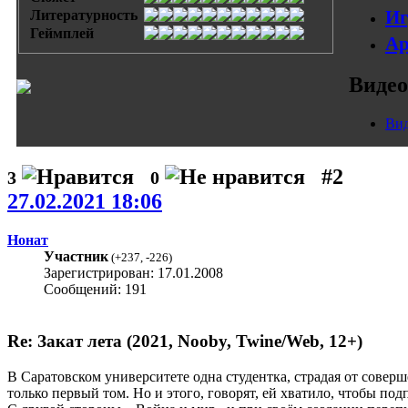
Иг
Литературность
Геймплей
Ар
Видео
Вид
#2
3
0
27.02.2021 18:06
Нонат
Участник
(
+237
,
-226
)
Зарегистрирован: 17.01.2008
Сообщений: 191
Re: Закат лета (2021, Nooby, Twine/Web, 12+)
В Саратовском университете одна студентка, страдая от сове
только первый том. Но и этого, говорят, ей хватило, чтобы по