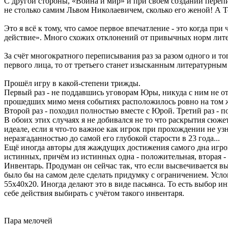
С другой стороны, «Война и мир» и при своём создании перепи
не столько самим Львом Николаевичем, сколько его женой! А Т
Это я всё к тому, что самое первое впечатление - это когда п
действие». Много схожих отклонений от привычных норм литера
За счёт многократного переписывания раз за разом одного и то
первого лица, то от третьего станет изысканным литературным
Прошёл игру в какой-степени трижды.
Первый раз - не поддавшись уговорам Юры, никуда с ним не от
прошедших мимо меня событиях расположилось ровно на том же
Второй раз - походил полностью вместе с Юрой. Третий раз - по
В обоих этих случаях я не добивался не то что раскрытия сюж
идеале, если я что-то важное как игрок при прохождении не узн
неразгаданностью до самой его глубокой старости в 23 года...
Ещё иногда авторы для жаждущих достижения самого дна игрок
истинных, причём из истинных одна - положительная, вторая - 
Инвентарь. Продуман он сейчас так, что если высвечивается вы
было бы на самом деле сделать придумку с ограничением. Услов
55x40x20. Иногда делают это в виде пасьянса. То есть выбор и
себе действия выбирать с учётом такого инвентаря.
Пара мелочей