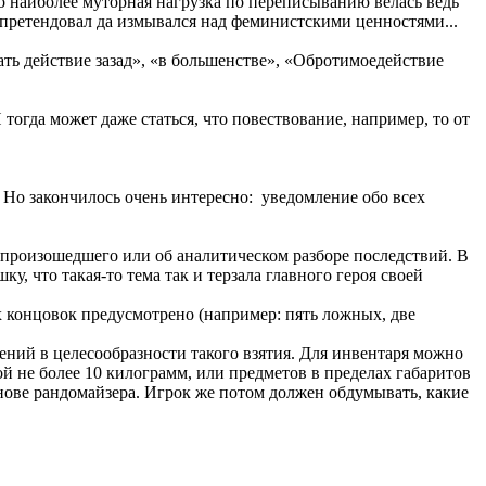
Но наиболее муторная нагрузка по переписыванию велась ведь
и претендовал да измывался над феминистскими ценностями...
тать действие зазад», «в большенстве», «Обротимоедействие
тогда может даже статься, что повествование, например, то от
 Но закончилось очень интересно: уведомление обо всех
х произошедшего или об аналитическом разборе последствий. В
у, что такая-то тема так и терзала главного героя своей
 концовок предусмотрено (например: пять ложных, две
нений в целесообразности такого взятия. Для инвентаря можно
ой не более 10 килограмм, или предметов в пределах габаритов
основе рандомайзера. Игрок же потом должен обдумывать, какие