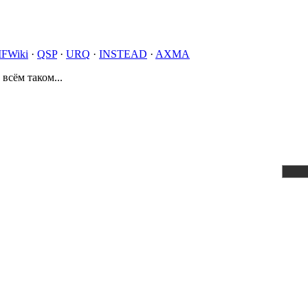
IFWiki
·
QSP
·
URQ
·
INSTEAD
·
AXMA
 всём таком...