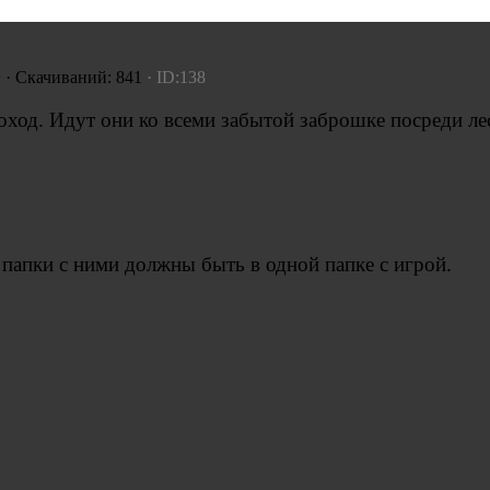
+ · Скачиваний: 841
· ID:138
оход. Идут они ко всеми забытой заброшке посреди ле
, папки с ними должны быть в одной папке с игрой.