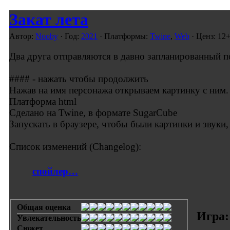
Закат лета
Автор:
Nooby
· Год:
2021
· Платформы:
Twine
,
Web
· Ценз: 12
Два друга отправляются в давно запланированный п
#### - нажать чтобы продолжить
Нажав на имя персонажа открываем картинку с ним.
Платформа html
Сделано на Twine, в формате SugarCube
Запускать в браузере, чтобы были картинки и звуки
Список изменений (Changelog):
спойлер…
Общая оценка
Игра:
Увлекательность
Сюжет