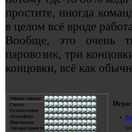
простите, иногда коман
в целом всё вроде работа
Вообще, это очень т
паровозик, три концовк
концовки, всё как обычн
Общая оценка
Игра:
Сюжет
Головоломки
Фа
Атмосфера
Персонажи
Тре
Литературность