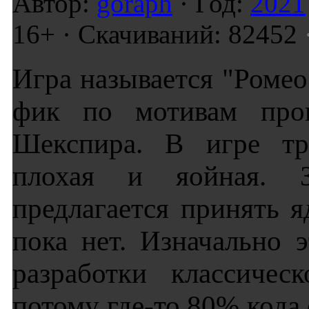
Автор:
goraph
· Год:
2021
16+ · Скачиваний: 82452
Игра называется "Ромео
фик по мотивам прои
Шекспира. В игре три
плохая и яойная. З
предлагается принять я
пока нет. Изначально 
разработки классичес
потому где-то 80% кода 