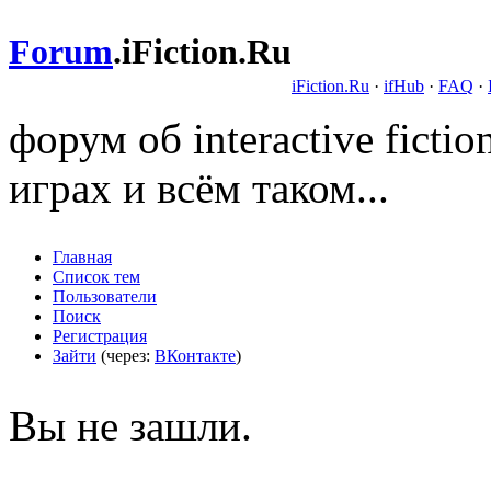
Forum
.
iFiction.Ru
iFiction.Ru
·
ifHub
·
FAQ
·
форум об interactive fict
играх и всём таком...
Главная
Список тем
Пользователи
Поиск
Регистрация
Зайти
(через:
ВКонтакте
)
Вы не зашли.