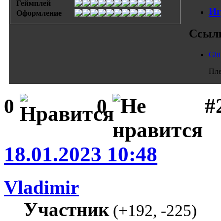
Геймплей
Иг
Оформление
Ссыл
Glu
Пле
#
0
0
18.01.2023 10:48
Vladimir
Участник
(
+192
,
-225
)