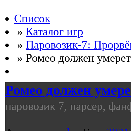
Список
»
Каталог игр
»
Паровозик-7: Прорвё
» Ромео должен умереть
Ромео должен умере
паровозик 7, парсер, фан