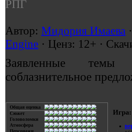
РПГ
Автор:
Мидория Имаева
·
Engine
· Ценз: 12+ · Скач
Заявленные темы
соблазнительное предл
Общая оценка
Игра:
Сюжет
Головоломки
ве
Атмосфера
Персонажи