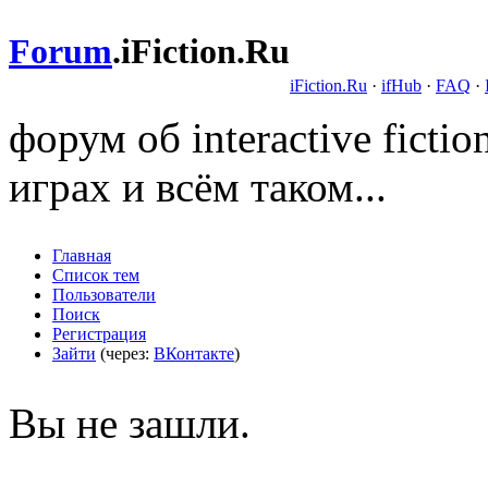
Forum
.
iFiction.Ru
iFiction.Ru
·
ifHub
·
FAQ
·
форум об interactive fict
играх и всём таком...
Главная
Список тем
Пользователи
Поиск
Регистрация
Зайти
(через:
ВКонтакте
)
Вы не зашли.