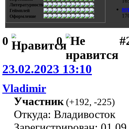
16
Литературность
ве
Геймплей
17
Оформление
#
0
0
23.02.2023 13:10
Vladimir
Участник
(
+192
,
-225
)
Откуда: Владивосток
Зарегистрирован: 01.09