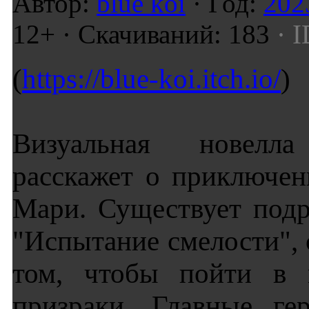
Автор:
blue koi
· Год:
202
12+ · Скачиваний: 183
· I
(
https://blue-koi.itch.io/
)
Визуальная новелл
расскажет о приключе
Мари. Существует подр
"Испытание смелости", 
том, чтобы пойти в м
призраки. Главные ге