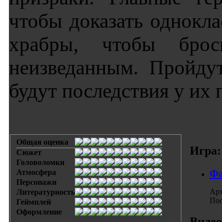
чтобы доказать однокла
храбры, чтобы брос
неизведанным. Пройду
будут последствия у их 
Общая оценка
Игра:
Сюжет
Головоломки
Фа
Атмосфера
Персонажи
Арх
Литературность
Пос
Геймплей
Оформление
Видео