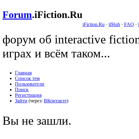
Forum
.
iFiction.Ru
iFiction.Ru
·
ifHub
·
FAQ
·
форум об interactive fict
играх и всём таком...
Главная
Список тем
Пользователи
Поиск
Регистрация
Зайти
(через:
ВКонтакте
)
Вы не зашли.