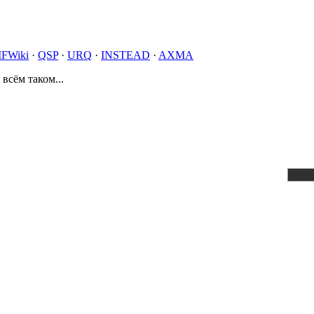
IFWiki
·
QSP
·
URQ
·
INSTEAD
·
AXMA
 всём таком...