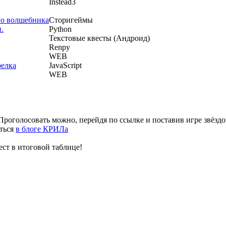
Instead3
го волшебника
Сторигеймы
.
Python
Текстовые квесты (Андроид)
Renpy
WEB
релка
JavaScript
WEB
Проголосовать можно, перейдя по ссылке и поставив игре звёздо
ться
в блоге КРИЛа
ест в итоговой таблице!