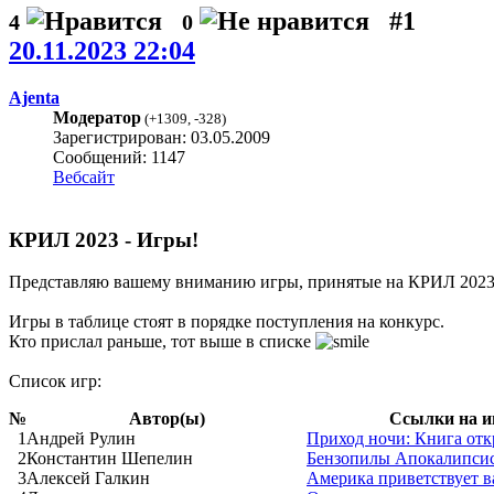
#1
4
0
20.11.2023 22:04
Ajenta
Модератор
(
+1309
,
-328
)
Зарегистрирован: 03.05.2009
Сообщений: 1147
Вебсайт
КРИЛ 2023 - Игры!
Представляю вашему вниманию игры, принятые на КРИЛ 202
Игры в таблице стоят в порядке поступления на конкурс.
Кто прислал раньше, тот выше в списке
Список игр:
№
Автор(ы)
Ссылки на и
1
Андрей Рулин
Приход ночи: Книга от
2
Константин Шепелин
Бензопилы Апокалипси
3
Алексей Галкин
Америка приветствует в