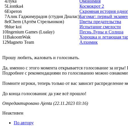
4
Лука
Омонимия
5
Liontka4
Космокрот 2
6
Esperon
Скромная история одно
7
Алик Гаджимурадов (студия Диалас)
Багомаг: первый экзамен
8
elChem (Артём Стрельников)
Цветы предательства
9
blue koi
Испытание смелости
10
Ingenium Games (Lualay)
Песнь Луны и Солнца
11
BakoomWak
Хорошка и летающая та
12
Magneto Team
Алхимик
Прошу любить, жаловать и голосовать.
Да, именно с этого момента открывается голосование за игры! 
Подробнее с рекомендациями по голосованию можно ознакоми
Помните игроки, теперь только от вас зависит распределение м
До конца голосования: да уже всё прошло!
Отредактировано Ajenta (22.11.2023 03:16)
Неактивен
По автору