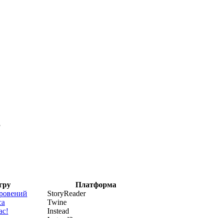
3
гру
Платформа
кровений
StoryReader
са
Twine
ас!
Instead