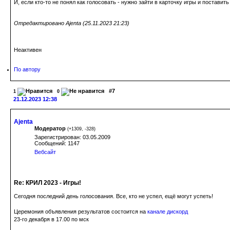
И, если кто-то не понял как голосовать - нужно зайти в карточку игры и поставит
Отредактировано Ajenta (25.11.2023 21:23)
Неактивен
По автору
#7
1
0
21.12.2023 12:38
Ajenta
Модератор
(
+1309
,
-328
)
Зарегистрирован: 03.05.2009
Сообщений: 1147
Вебсайт
Re: КРИЛ 2023 - Игры!
Сегодня последний день голосования. Все, кто не успел, ещё могут успеть!
Церемония объявления результатов состоится на
канале дискорд
23-го декабря в 17.00 по мск