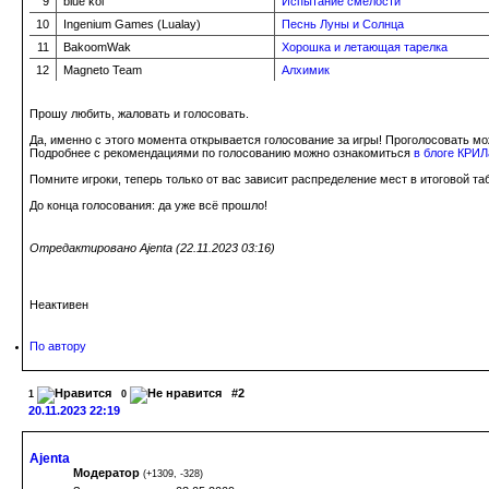
9
blue koi
Испытание смелости
10
Ingenium Games (Lualay)
Песнь Луны и Солнца
11
BakoomWak
Хорошка и летающая тарелка
12
Magneto Team
Алхимик
Прошу любить, жаловать и голосовать.
Да, именно с этого момента открывается голосование за игры! Проголосовать мо
Подробнее с рекомендациями по голосованию можно ознакомиться
в блоге КРИЛ
Помните игроки, теперь только от вас зависит распределение мест в итоговой та
До конца голосования: да уже всё прошло!
Отредактировано Ajenta (22.11.2023 03:16)
Неактивен
По автору
#2
1
0
20.11.2023 22:19
Ajenta
Модератор
(
+1309
,
-328
)