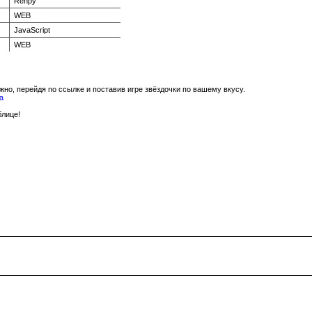
Renpy
WEB
JavaScript
WEB
жно, перейдя по ссылке и поставив игре звёздочки по вашему вкусу.
а
блице!