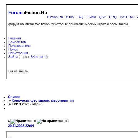
Forum
.
iFiction.Ru
iFiction.Ru
·
ifHub
·
FAQ
·
IFWiki
·
QSP
·
URQ
·
INSTEAD
·
форум об interactive fiction, текстовых приключенческих играх и всём таком...
Главная
Список тем
Пользователи
Поиск
Регистрация
Зайти
(через:
ВКонтакте
)
Вы не зашли.
Список
»
Конкурсы, фестивали, мероприятия
» КРИЛ 2023 - Игры!
#1
4
0
20.11.2023 22:04