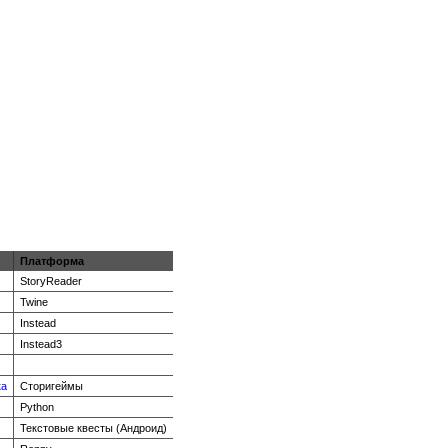
Платформа
StoryReader
Twine
Instead
Instead3
ка
Сторигеймы
Python
Текстовые квесты (Андроид)