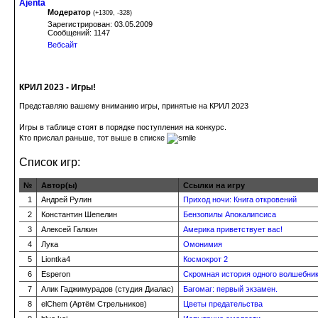
Ajenta
Модератор
(
+1309
,
-328
)
Зарегистрирован: 03.05.2009
Сообщений: 1147
Вебсайт
КРИЛ 2023 - Игры!
Представляю вашему вниманию игры, принятые на КРИЛ 2023
Игры в таблице стоят в порядке поступления на конкурс.
Кто прислал раньше, тот выше в списке
Список игр:
№
Автор(ы)
Ссылки на игру
1
Андрей Рулин
Приход ночи: Книга откровений
2
Константин Шепелин
Бензопилы Апокалипсиса
3
Алексей Галкин
Америка приветствует вас!
4
Лука
Омонимия
5
Liontka4
Космокрот 2
6
Esperon
Скромная история одного волшебни
7
Алик Гаджимурадов (студия Диалас)
Багомаг: первый экзамен.
8
elChem (Артём Стрельников)
Цветы предательства