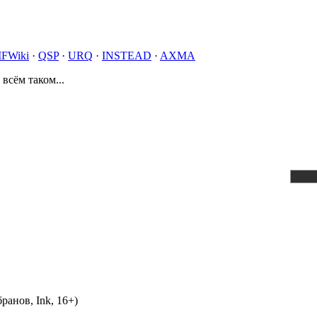
IFWiki
·
QSP
·
URQ
·
INSTEAD
·
AXMA
 всём таком...
ранов, Ink, 16+)