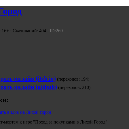
Город
: 16+ · Скачиваний: 404
· ID:269
рать онлайн (itch.io)
(переходов: 194)
рать онлайн (github)
(переходов: 210)
ки:
ять видов на Лихой город
т-мортем к игре "Поход за покупками в Лихой Город".