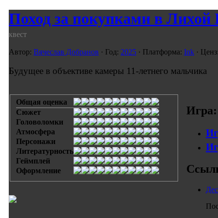
Поход за покупками в Лихой 
квест
Автор:
Вячеслав Добранов
· Год:
2025
· Платформа:
Ink
· Ценз
Будущее в объективе камеры 11-летнего мальчика
Общая оценка
Игра:
Сюжет
Головоломки
Иг
Атмосфера
Персонажи
Иг
Литературность
Геймплей
Ссыл
Оформление
Дес
Пос