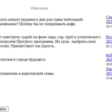
Описание
Che
сить начало трудового дня для главы небольшой
202
компании? Почему бы не попробовать кофе.
29.
т навстречу судьбе на фоне пара, гор, труб и утопического
Pro
онтролем Прогресс-программы. Их цель - выбрать сыну
201
сию. Препятствует им серость.
02.
tec
погоня в городе будущего.
202
30.
Nar
тношениях в королевской семье.
201
15.