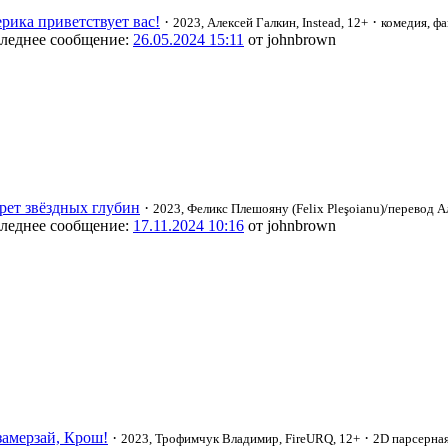
рика приветствует вас!
·
·
2023, Алексей Галкин, Instead, 12+
комедия, ф
леднее сообщение:
26.05.2024 15:11
от johnbrown
рет звёздных глубин
·
2023, Феликс Плешояну (Felix Pleşoianu)/перевод Ал
леднее сообщение:
17.11.2024 10:16
от johnbrown
замерзай, Крош!
·
·
2023, Трофимчук Владимир, FireURQ, 12+
2D парсерна