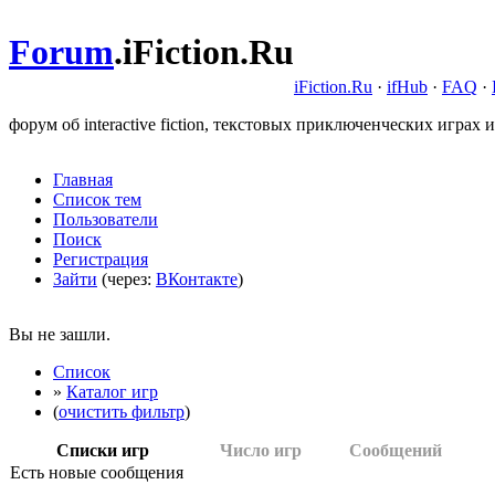
Forum
.
iFiction.Ru
iFiction.Ru
·
ifHub
·
FAQ
·
форум об interactive fiction, текстовых приключенческих играх и
Главная
Список тем
Пользователи
Поиск
Регистрация
Зайти
(через:
ВКонтакте
)
Вы не зашли.
Список
»
Каталог игр
(
очистить фильтр
)
Списки игр
Число игр
Сообщений
Есть новые сообщения