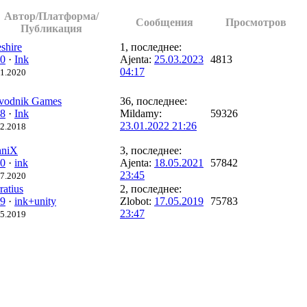
Автор/Платформа/
Сообщения
Просмотров
Публикация
shire
1, последнее:
0
·
Ink
Ajenta:
25.03.2023
4813
04:17
11.2020
vodnik Games
36, последнее:
8
·
Ink
Mildamy:
59326
23.01.2022 21:26
12.2018
hniX
3, последнее:
0
·
ink
Ajenta:
18.05.2021
57842
23:45
07.2020
ratius
2, последнее:
9
·
ink+unity
Zlobot:
17.05.2019
75783
23:47
05.2019