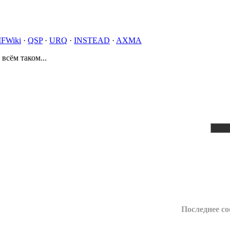
IFWiki
·
QSP
·
URQ
·
INSTEAD
·
AXMA
 всём таком...
Последнее с