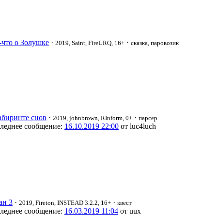
-что о Золушке
·
·
2019, Saint, FireURQ, 16+
сказка, паровозик
абиринте снов
·
·
2019, johnbrown, RInform, 0+
парсер
леднее сообщение:
16.10.2019 22:00
от luc4luch
ан 3
·
·
2019, Fireton, INSTEAD 3.2.2, 16+
квест
леднее сообщение:
16.03.2019 11:04
от uux