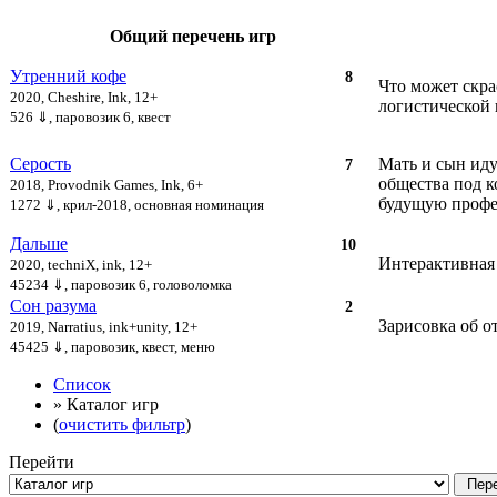
Общий перечень игр
Утренний кофе
8
Что может скра
2020, Cheshire, Ink, 12+
логистической 
526 ⇓
, паровозик 6, квест
Серость
Мать и сын иду
7
общества под к
2018, Provodnik Games, Ink, 6+
будущую профес
1272 ⇓
, крил-2018, основная номинация
Дальше
10
Интерактивная 
2020, techniX, ink, 12+
45234 ⇓
, паровозик 6, головоломка
Сон разума
2
Зарисовка об о
2019, Narratius, ink+unity, 12+
45425 ⇓
, паровозик, квест, меню
Список
» Каталог игр
(
очистить фильтр
)
Перейти