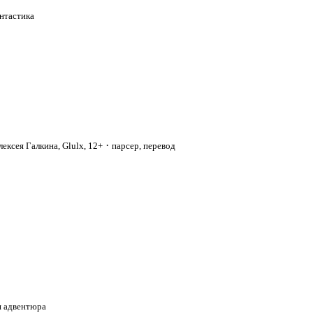
антастика
·
ексея Галкина, Glulx, 12+
парсер, перевод
я адвентюра