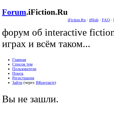
Forum
.
iFiction.Ru
iFiction.Ru
·
ifHub
·
FAQ
·
форум об interactive fict
играх и всём таком...
Главная
Список тем
Пользователи
Поиск
Регистрация
Зайти
(через:
ВКонтакте
)
Вы не зашли.