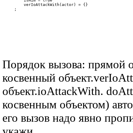
    isHim = true

    verIoAttackWith(actor) = {}

;
Порядок вызова: прямой о
косвенный объект.verIoAt
объект.ioAttackWith. doAt
косвенным объектом) авто
его вызов надо явно пропис
укажи