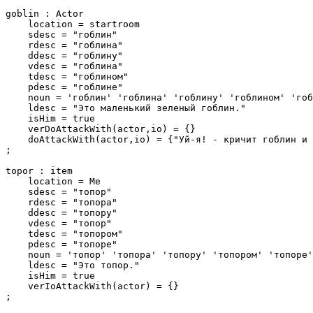
goblin : Actor

    location = startroom

    sdesc = "гоблин"

    rdesc = "гоблина"

    ddesc = "гоблину"

    vdesc = "гоблина"

    tdesc = "гоблином"

    pdesc = "гоблине"

    noun = 'гоблин' 'гоблина' 'гоблину' 'гоблином' 'гоб
    ldesc = "Это маленький зеленый гоблин."

    isHim = true

    verDoAttackWith(actor,io) = {}

    doAttackWith(actor,io) = {"Уй-я! - кричит гоблин и 
;

topor : item

    location = Me

    sdesc = "топор"

    rdesc = "топора"

    ddesc = "топору"

    vdesc = "топор"

    tdesc = "топором"

    pdesc = "топоре"

    noun = 'топор' 'топора' 'топору' 'топором' 'топоре'
    ldesc = "Это топор."

    isHim = true

    verIoAttackWith(actor) = {}

;