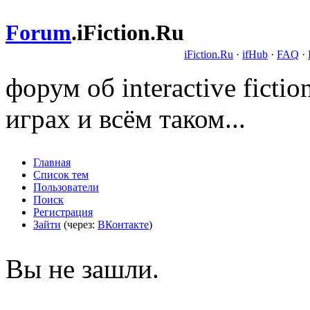
Forum
.
iFiction.Ru
iFiction.Ru
·
ifHub
·
FAQ
·
форум об interactive fict
играх и всём таком...
Главная
Список тем
Пользователи
Поиск
Регистрация
Зайти
(через:
ВКонтакте
)
Вы не зашли.