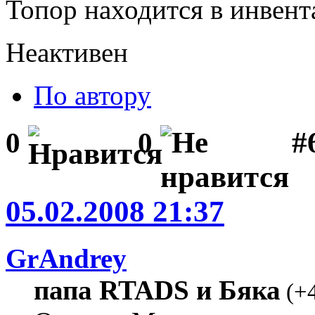
Топор находится в инвент
Неактивен
По автору
#
0
0
05.02.2008 21:37
GrAndrey
папа RTADS и Бяка
(
+