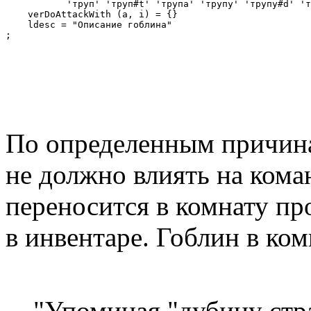
           'труп' 'труп#t' 'трупа' 'трупу' 'трупу#d' 'т
    verDoAttackWith (a, i) = {}

    ldesc = "Описание гоблина"

;
По определенным причина
не должно влиять на коман
переносится в комнату пр
в инвентаре. Гоблин в ком
"Упоминая "дубину страж