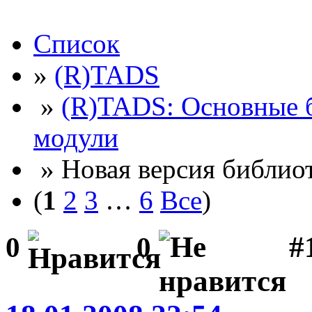
Список
»
(R)TADS
»
(R)TADS: Основные 
модули
» Новая версия библио
(
1
2
3
…
6
Все
)
#
0
0