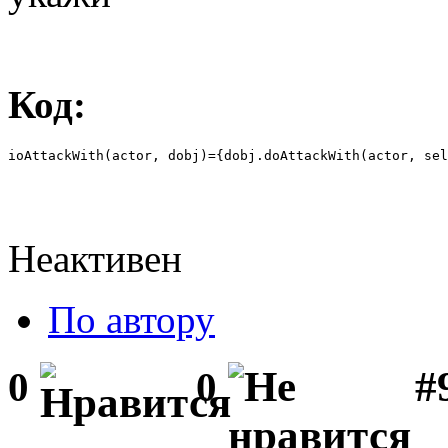
Код:
ioAttackWith(actor, dobj)={dobj.doAttackWith(actor, sel
Неактивен
По автору
#
0
0