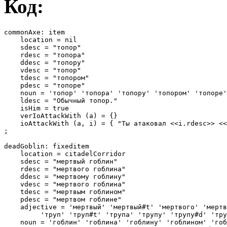
Код:
commonAxe: item

    location = nil

    sdesc = "топор"

    rdesc = "топора"

    ddesc = "топору"

    vdesc = "топор"

    tdesc = "топором"

    pdesc = "топоре"

    noun = 'топор' 'топора' 'топору' 'топором' 'топоре'
    ldesc = "Обычный топор."

    isHim = true

    verIoAttackWith (a) = {}

    ioAttackWith (a, i) = { "Ты атаковал <<i.rdesc>> <<
;

deadGoblin: fixeditem

    location = citadelCorridor

    sdesc = "мертвый гоблин"

    rdesc = "мертвого гоблина"

    ddesc = "мертвому гоблину"

    vdesc = "мертвого гоблина"

    tdesc = "мертвым гоблином"

    pdesc = "мертвом гоблине"

    adjective = 'мертвый' 'мертвый#t' 'мертвого' 'мертв
         'труп' 'труп#t' 'трупа' 'трупу' 'трупу#d' 'тру
    noun = 'гоблин' 'гоблина' 'гоблину' 'гоблином' 'гоб