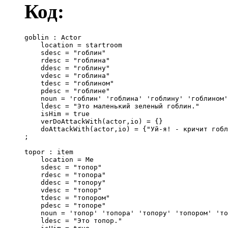
Код:
goblin : Actor

    location = startroom

    sdesc = "гоблин"

    rdesc = "гоблина"

    ddesc = "гоблину"

    vdesc = "гоблина"

    tdesc = "гоблином"

    pdesc = "гоблине"

    noun = 'гоблин' 'гоблина' 'гоблину' 'гоблином'
    ldesc = "Это маленький зеленый гоблин."

    isHim = true

    verDoAttackWith(actor,io) = {}

    doAttackWith(actor,io) = {"Уй-я! - кричит гобл
;

topor : item

    location = Me

    sdesc = "топор"

    rdesc = "топора"

    ddesc = "топору"

    vdesc = "топор"

    tdesc = "топором"

    pdesc = "топоре"

    noun = 'топор' 'топора' 'топору' 'топором' 'то
    ldesc = "Это топор."
