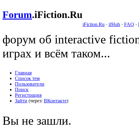
Forum
.
iFiction.Ru
iFiction.Ru
·
ifHub
·
FAQ
·
форум об interactive fict
играх и всём таком...
Главная
Список тем
Пользователи
Поиск
Регистрация
Зайти
(через:
ВКонтакте
)
Вы не зашли.