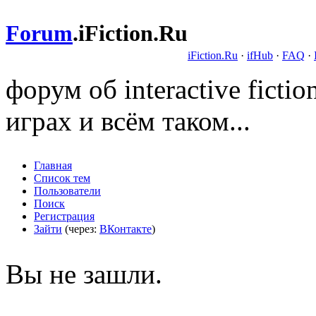
Forum
.
iFiction.Ru
iFiction.Ru
·
ifHub
·
FAQ
·
форум об interactive fict
играх и всём таком...
Главная
Список тем
Пользователи
Поиск
Регистрация
Зайти
(через:
ВКонтакте
)
Вы не зашли.